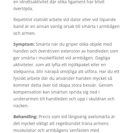
en idrottsaktivitet där olika ligament har blivit
övertöjda.
Repetitivt statiskt arbete vid dator eller vid löpande
band är en annan vanlig orsak till smärta i armbågen
och armen.
Symptom:
Smärta när du griper olika objekt med
handen och överdriven extension av handleden som
ger smärta i muskelfästet vid armbågen. Dagliga
aktiviteter, som att lyfta ett mjölkpaket eller en
stekpanna, blir närapå omöjliga att utföra. Har du ett
fysiskt arbete där du använder handen mycket så
kommer detta över tid skapa stora besvär. Genom
kompensation kan smärtan sprida sig ned i
underarmen till handleden och upp i skuldran och
nacken.
Behandling:
Precis som vid långvarig axelsmärta är
det mycket viktigt att regelbundet träna armens
muskulatur och armbågens senfästen med