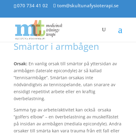
070 734 41 02
tom@skultunafysioterapi.se
Smärtor i armbågen
Orsak:
En vanlig orsak till smärtor på yttersidan av
armbågen (laterale epicondyle) är så kallad
”tennisarmbåge”. Smärtan orsakas inte
nödvändigtvis av tennisspelande, utan snarare av
ensidigt repetitivt arbete eller en kraftig
överbelastning.
Samma typ av arbete/aktivitet kan också orsaka
”golfers elbow” – en överbelastning av muskelfästet
på insidan av armbågen (mediala epicondyle). Andra
orsaker till smärta kan vara trauma från ett fall eller