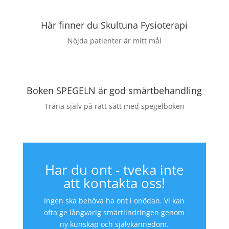
Här finner du Skultuna Fysioterapi
Nöjda patienter är mitt mål
Boken SPEGELN är god smärtbehandling
Träna själv på rätt sätt med spegelboken
Har du ont - tveka inte
att kontakta oss!
Ingen ska behöva ha ont i onödan. Vi kan
ofta ge långvarig smärtlindringen genom
ny kunskap och självkännedom.