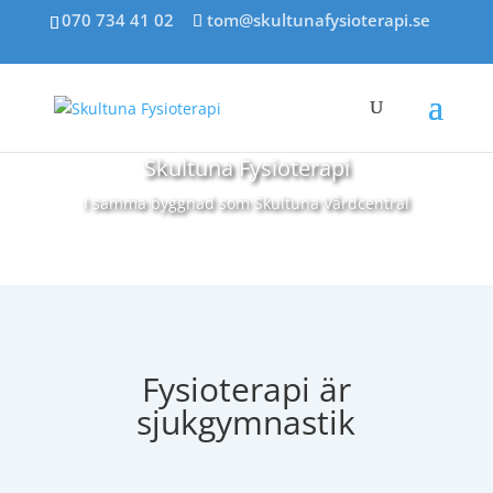
070 734 41 02
tom@skultunafysioterapi.se
Skultuna Fysioterapi
I samma byggnad som Skultuna Vårdcentral
Fysioterapi är
sjukgymnastik